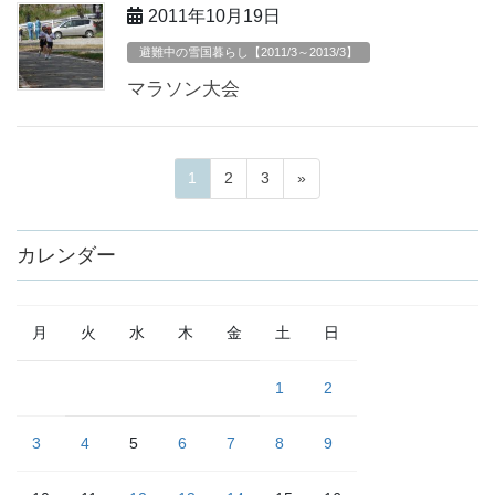
2011年10月19日
避難中の雪国暮らし【2011/3～2013/3】
マラソン大会
ペ
ペ
ペ
1
2
3
»
投
ー
ー
ー
稿
ジ
ジ
ジ
カレンダー
ナ
ビ
月
火
水
木
金
土
日
ゲ
ー
1
2
シ
3
4
5
6
7
8
9
ョ
ン