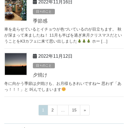
2022年11月16日
日々のこと
季節感
車を走らせているとイチョウが色づいているのが目立ちます。 秋
が深まって来ましたね！ 11月も半ばを過ぎ来月クリスマスだとい
うことをK3カフェに来て思い出しました
ホー […]
2022年11月12日
日々のこと
夕焼け
冬に向かう季節は夕焼けも、お月様もきれいですね〜 思わず「あ
っ！！！」と 叫んでしまいます
ペ
ペ
ペ
1
2
…
15
»
投
ー
ー
ー
稿
ジ
ジ
ジ