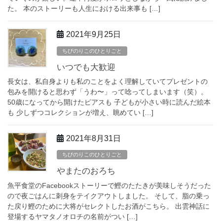
た。 本のストーリーも人生における出来事も […]
2021年9月25日
ちびのりこのひとりごと
いつでも大歓迎
長女は、私自身よりも私のことをよく理解していてプレゼントの
包みを開けると思わず「うわ〜」って唸ってしまいます（笑）。
50歳になってから開けたピアスも 子どもが小さい時に読んだ絵本
も 少しずつコレクションが増え、眺めてい […]
2021年8月31日
ちびのりこのひとりごと
やまたのおろち
魚平食堂のFacebookストーリーで鰹のたたきが美味しそうだった
ので夜ごはんに刺身をテイクアウトしました。 そして、脂の乗っ
た戻り鰹のために大将がセレクトしたお酒がこちら。 出雲神話に
登場するヤマタノオロチの名前がつい […]