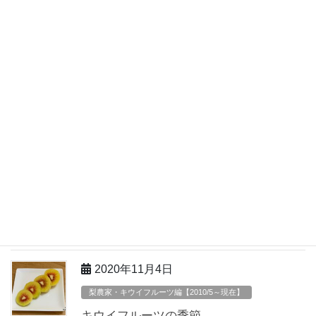
梨農家・キウイフルーツ編【2010/5～現在】
ラジオに登場？
先ほど、福島のラジオ局で義父がキウイの講習に行った時のこと
が話題になっていたそうです。 千葉にいるキウイの先生を呼ん
だ、って♡ 震災の前の梨のこと、キウイのこと、震災後に会津若
松に避難したこと、などなど話していたそうで、 […]
2020年11月12日
梨農家・キウイフルーツ編【2010/5～現在】
キウイ畑へ
筑波山から自宅へ戻る途中フルーツガーデン関本のキウイフルー
ツ畑に立ち寄りました。 もう収穫は終わり果実は予冷庫で眠って
います。
2020年11月4日
梨農家・キウイフルーツ編【2010/5～現在】
キウイフルーツの季節