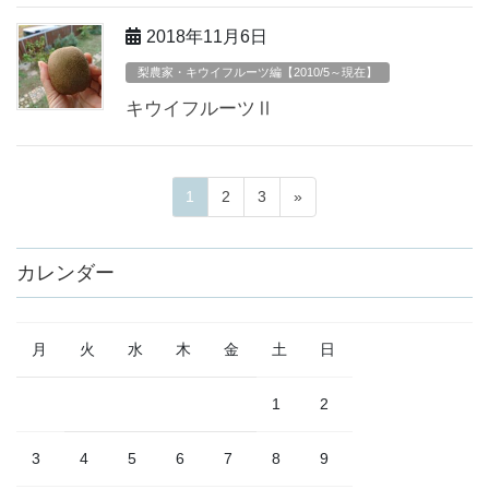
2018年11月6日
梨農家・キウイフルーツ編【2010/5～現在】
キウイフルーツⅡ
ペ
ペ
ペ
1
2
3
»
投
ー
ー
ー
稿
ジ
ジ
ジ
カレンダー
ナ
ビ
月
火
水
木
金
土
日
ゲ
ー
1
2
シ
3
4
5
6
7
8
9
ョ