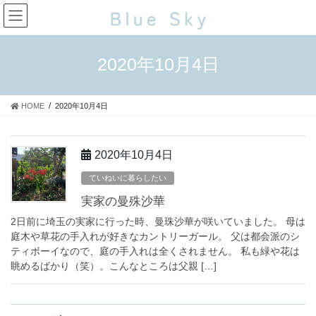
コ
ナ
ン
ビ
テ
ゲ
ン
ー
2020年10月4日
ツ
シ
に
ョ
移
ン
HOME
2020年10月4日
動
に
移
動
2020年10月4日
ていねいに暮らしたい
実家の曼殊沙華
2日前に埼玉の実家に行った時、曼珠沙華が咲いていました。 母は
庭木や草花の手入れが好きなカントリーガール。 父は都会派のシ
ティボーイなので、庭の手入れは全くされません。 私も緑や花は
眺めるばかり（笑）。こんなところは父親 […]