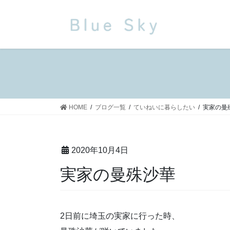
コ
ナ
ン
ビ
テ
ゲ
ン
ー
ツ
シ
に
ョ
移
ン
動
に
移
HOME
ブログ一覧
ていねいに暮らしたい
実家の曼
動
2020年10月4日
実家の曼殊沙華
2日前に埼玉の実家に行った時、