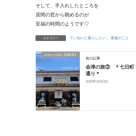
そして、手入れしたところを
居間の窓から眺めるのが
至福の時間のようです♡
ていねいに暮らしたい
、
家族のこと
カテゴリー
お出かけ日記【福島県】
前の記事
会津の旅③ ＊七日町
通り＊
2020年10月2日