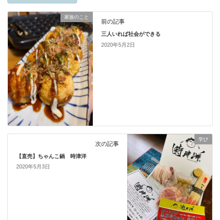
家族のこと
前の記事
三人いれば社会ができる
2020年5月2日
学び
次の記事
【直売】ちゃんこ鍋 時津洋
2020年5月3日