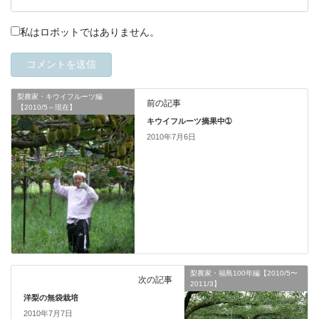
私はロボットではありません。
梨農家・キウイフルーツ編
前の記事
【2010/5～現在】
キウイフルーツ摘果中➀
2010年7月6日
梨農家・福島100年編【2010/5〜
次の記事
2011/3】
洋梨の無袋栽培
2010年7月7日