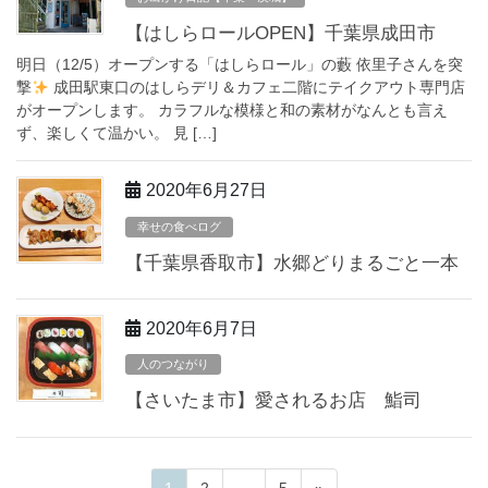
【はしらロールOPEN】千葉県成田市
明日（12/5）オープンする「はしらロール」の藪 依里子さんを突
撃
成田駅東口のはしらデリ＆カフェ二階にテイクアウト専門店
がオープンします。 カラフルな模様と和の素材がなんとも言え
ず、楽しくて温かい。 見 […]
2020年6月27日
幸せの食べログ
【千葉県香取市】水郷どりまるごと一本
2020年6月7日
人のつながり
【さいたま市】愛されるお店 鮨司
ペ
ペ
ペ
1
2
…
5
»