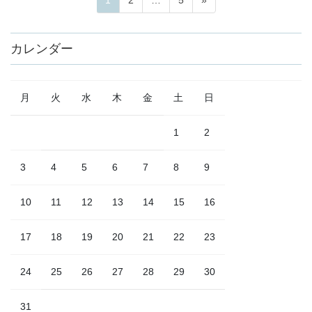
投
ー
ー
ー
稿
ジ
ジ
ジ
カレンダー
ナ
ビ
月
火
水
木
金
土
日
ゲ
ー
1
2
シ
3
4
5
6
7
8
9
ョ
ン
10
11
12
13
14
15
16
17
18
19
20
21
22
23
24
25
26
27
28
29
30
31