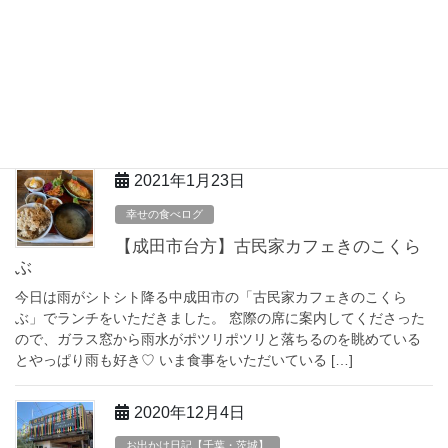
幸せの食べログ
【はしらロール】千葉県成田市
久しぶりのはしらカフェ
いつものカウンターではなく奥の席
へ。眺めが全然違い別のお店みたい。 夜ごはん用にはしらロール
をテイクアウト。 初めていただいたときに具材の組み合わせと味
付けが絶妙で […]
2021年1月23日
幸せの食べログ
【成田市台方】古民家カフェきのこくら
ぶ
今日は雨がシトシト降る中成田市の「古民家カフェきのこくら
ぶ」でランチをいただきました。 窓際の席に案内してくださった
ので、ガラス窓から雨水がポツリポツリと落ちるのを眺めている
とやっぱり雨も好き♡ いま食事をいただいている […]
2020年12月4日
お出かけ日記【千葉・茨城】