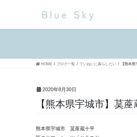
コ
ナ
ン
ビ
テ
ゲ
ン
ー
ツ
シ
に
ョ
移
ン
動
に
移
HOME
ブログ一覧
ていねいに暮らしたい
【熊本県
動
2020年8月30日
【熊本県宇城市】茣
熊本県宇城市 茣蓙蔵十平