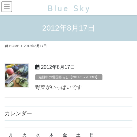
コ
ナ
ン
ビ
テ
ゲ
ン
ー
2012年8月17日
ツ
シ
に
ョ
移
ン
HOME
2012年8月17日
動
に
移
動
2012年8月17日
避難中の雪国暮らし【2011/3～2013/3】
野菜がいっぱいです
カレンダー
月
火
水
木
金
土
日