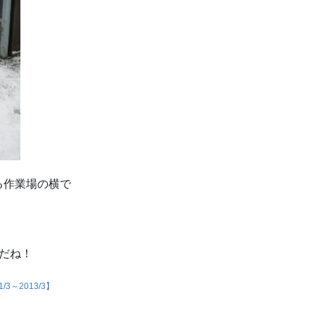
る作業場の横で
だね！
3～2013/3】