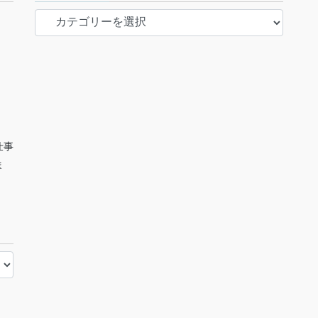
カ
テ
ゴ
リ
ー
仕事
ま