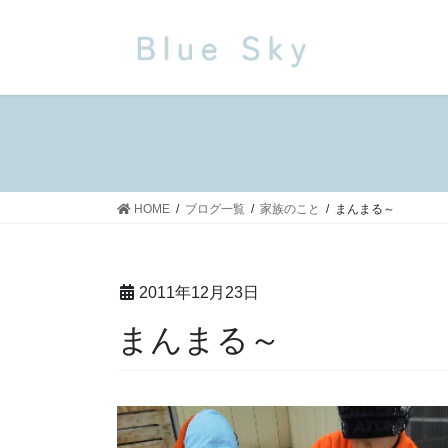
コ
ナ
ン
ビ
テ
ゲ
ン
ー
ツ
シ
に
ョ
移
ン
動
に
移
HOME
ブログ一覧
家族のこと
まんまる～
動
2011年12月23日
まんまる～