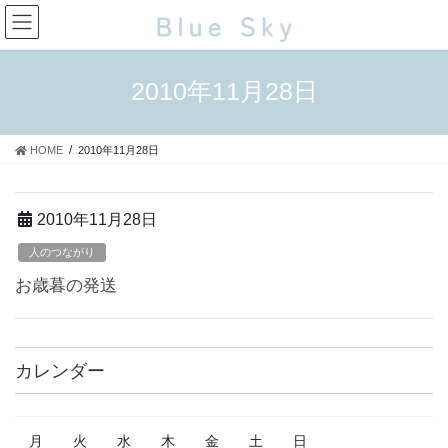
コ
ナ
ン
ビ
テ
ゲ
ン
ー
2010年11月28日
ツ
シ
に
ョ
移
ン
HOME
2010年11月28日
動
に
移
動
2010年11月28日
人のつながり
お歳暮の発送
カレンダー
月
火
水
木
金
土
日