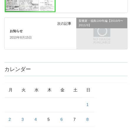
梨農家・福島100年編【2010/5〜
次の記事
2011/3】
お知らせ
2010年8月15日
カレンダー
月
火
水
木
金
土
日
1
2
3
4
5
6
7
8