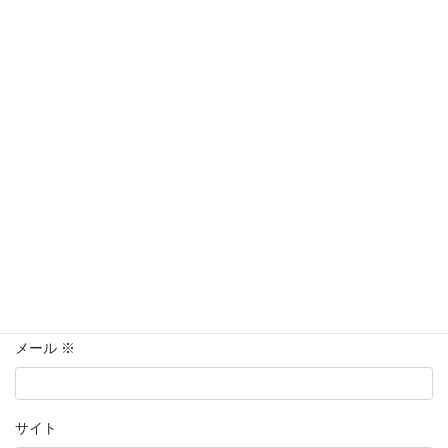
コメント
※
コメントは日本語で入力してください。(スパム対策)
名前
※
メール
※
サイト