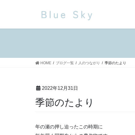
コ
ナ
ン
ビ
テ
ゲ
ン
ー
ツ
シ
に
ョ
移
ン
動
に
移
HOME
ブログ一覧
人のつながり
季節のたより
動
2022年12月31日
季節のたより
年の瀬の押し迫ったこの時期に