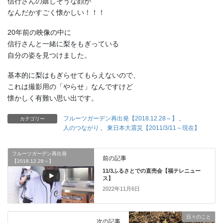
信行さんの嬉しそうな顔が
なんだかすごく懐かしい！！！
20年前の映像の中に
信行さんと一緒に梨をもぎっている
自分の姿を見つけました。
基本的に梨はもぎらせてもらえないので、
これは撮影用の「やらせ」なんですけど
懐かしく有難い思い出です。
フルーツガーデン再出発【2018.12.28～】
、
カテゴリー
人のつながり
、
東日本大震災【2011/3/11～現在】
フルーツガーデン再出発
前の記事
【2018.12.28～】
11/3ふるさとでの直売会【福テレニュー
ス】
2022年11月6日
日々のこと
次の記事