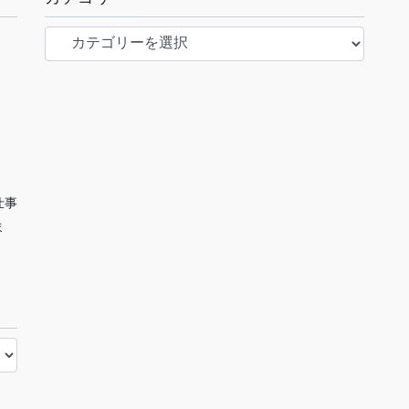
カ
テ
ゴ
リ
ー
仕事
ま