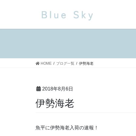
コ
ナ
ン
ビ
テ
ゲ
ン
ー
ツ
シ
に
ョ
移
ン
動
に
移
HOME
ブログ一覧
伊勢海老
動
2018年8月6日
伊勢海老
魚平に伊勢海老入荷の速報！